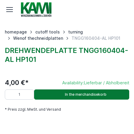
homepage
cutoff tools
turning
Wenof thechneidplatten
TNGG160404-AL HP101
DREHWENDEPLATTE TNGG160404-
AL HP101
4,00 €*
Availability:
Lieferbar / Abholbereit
In the merchandisekorb
* Preis zzgl. MwSt. und Versand