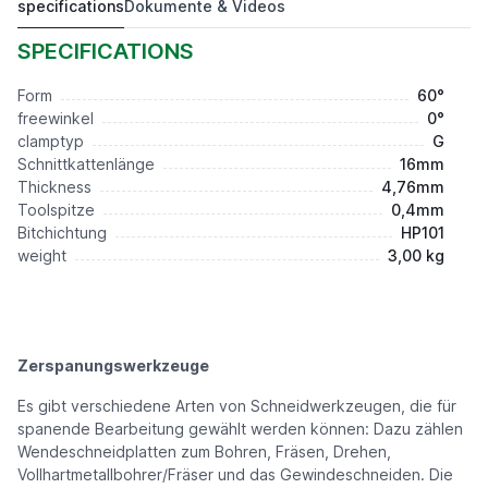
specifications
Dokumente & Videos
TNGG160404-AL HP101
4,00 €*
SPECIFICATIONS
Form
60°
freewinkel
0°
clamptyp
G
Schnittkattenlänge
16mm
Thickness
4,76mm
Toolspitze
0,4mm
Bitchichtung
HP101
weight
3,00 kg
Zerspanungswerkzeuge
Es gibt verschiedene Arten von Schneidwerkzeugen, die für
spanende Bearbeitung gewählt werden können: Dazu zählen
Wendeschneidplatten zum Bohren, Fräsen, Drehen,
Vollhartmetallbohrer/Fräser und das Gewindeschneiden. Die