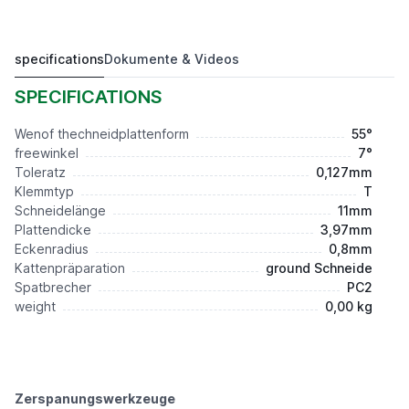
specifications
Dokumente & Videos
Drehwendeplatte DCMT11T308E-PC2 AP100S
6,55 €*
SPECIFICATIONS
Wenof thechneidplattenform
55°
freewinkel
7°
Toleratz
0,127mm
Klemmtyp
T
Schneidelänge
11mm
Plattendicke
3,97mm
Eckenradius
0,8mm
Kattenpräparation
ground Schneide
Spatbrecher
PC2
weight
0,00 kg
Zerspanungswerkzeuge