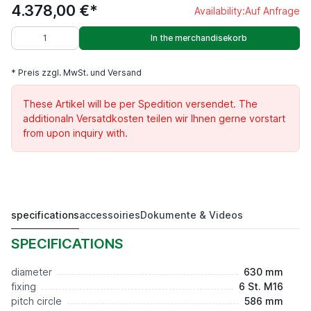
4.378,00 €*
Availability:
Auf Anfrage
In the merchandisekorb
* Preis zzgl. MwSt. und Versand
These Artikel will be per Spedition versendet. The
additionaln Versatdkosten teilen wir Ihnen gerne vorstart
from upon inquiry with.
specifications
accessoiries
Dokumente & Videos
3-B Drehfutter D=630, DIN6350, Guss, einteilige Backe
4.378,00 €*
SPECIFICATIONS
diameter
630 mm
fixing
6 St. M16
pitch circle
586 mm