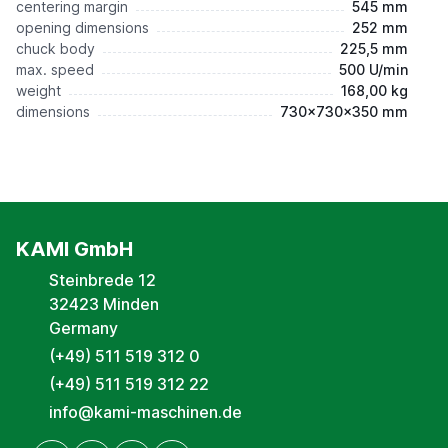
centering margin
545 mm
opening dimensions
252 mm
chuck body
225,5 mm
max. speed
500 U/min
weight
168,00 kg
dimensions
730x730x350 mm
KAMI GmbH
Steinbrede 12
32423 Minden
Germany
(+49) 511 519 312 0
(+49) 511 519 312 22
info@kami-maschinen.de