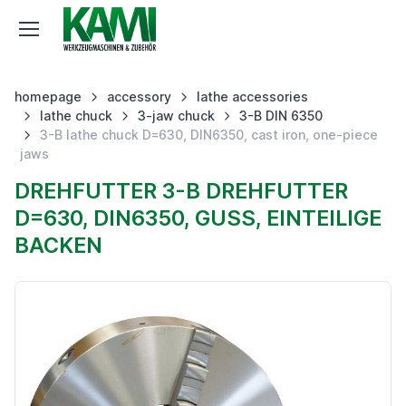
homepage
accessory
lathe accessories
lathe chuck
3-jaw chuck
3-B DIN 6350
3-B lathe chuck D=630, DIN6350, cast iron, one-piece
jaws
DREHFUTTER 3-B DREHFUTTER
D=630, DIN6350, GUSS, EINTEILIGE
BACKEN