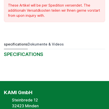
These Artikel will be per Spedition versendet. The
additionaln Versatdkosten teilen wir Ihnen gerne vorstart
from upon inquiry with.
specifications
Dokumente & Videos
Magnetband für KAMI Magnetlesekopf lfd. Meter
Preis auf Anfrage*
SPECIFICATIONS
KAMI GmbH
Steinbrede 12
32423 Minden